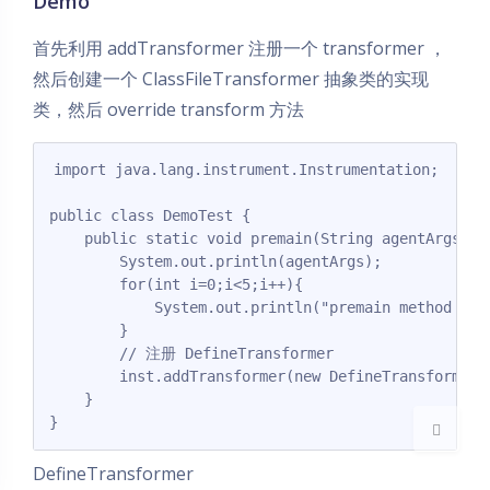
Demo
首先利用 addTransformer 注册一个 transformer ，
然后创建一个 ClassFileTransformer 抽象类的实现
类，然后 override transform 方法
import java.lang.instrument.Instrumentation;

public class DemoTest {

夜间模式
    public static void premain(String agentArgs, I
        System.out.println(agentArgs);

Sans Serif
Serif
        for(int i=0;i<5;i++){

            System.out.println("premain method is i
        }

浅阴影
深阴影
        // 注册 DefineTransformer 

        inst.addTransformer(new DefineTransformer()
关闭
日落
暗化
灰度
    }

}
DefineTransformer