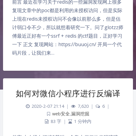
前言 最近在学习关于redis的一些漏洞发现网上很多
复现文章中的poc都是利用的未授权访问，但是实际
上现在redis未授权访问不会像以前那么多，但是估
计弱口令不少，所以就想着研究一下。问了glotzz师
傅最近正好有一个ssrf + redis 的ctf题目，正好学习
一下 正文 复现网站：https://buuoj.cn/ 开局一个代
码片段，让我们来…
如何对微信小程序进行反编译
2020-2-07 21:14
|
7,620
|
6
|
web安全
,
漏洞挖掘
83 字
|
1 分钟内