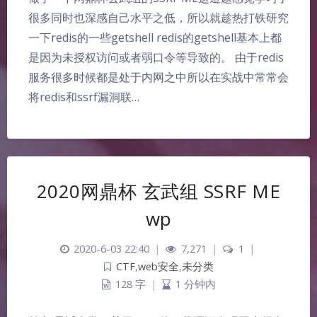
很多同时也深感自己水平之低，所以就趁热打铁研究
一下redis的一些getshell redis的getshell基本上都
是因为未授权访问或者弱口令等导致的。 由于redis
服务很多时候都是处于内网之中所以在实战中常常会
将redis和ssrf漏洞联…
2020网鼎杯 玄武组 SSRF ME
wp
2020-6-03 22:40
|
7,271
|
1
|
CTF
,
web安全
,
未分类
128 字
|
1 分钟内