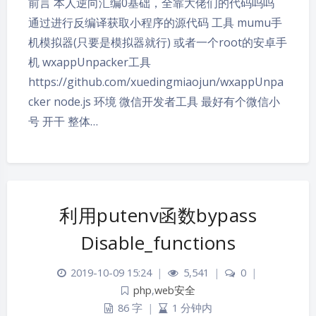
前言 本人逆向汇编0基础，全靠大佬们的代码呜呜
通过进行反编译获取小程序的源代码 工具 mumu手
机模拟器(只要是模拟器就行) 或者一个root的安卓手
机 wxappUnpacker工具
https://github.com/xuedingmiaojun/wxappUnpa
cker node.js 环境 微信开发者工具 最好有个微信小
号 开干 整体…
利用putenv函数bypass
Disable_functions
2019-10-09 15:24
|
5,541
|
0
|
php
,
web安全
86 字
|
1 分钟内