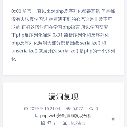
0x00 前言 一直以来对php反序列化都很耳熟 但是都
没有去认真学习过 抱着遇不到的心态这是非常不可
取的 正好这段时间在学习php语言 所以学习研究一
下php反序列化漏洞 0x01 简析序列化和反序列化
php反序列化漏洞大部分都是围绕 serialize() 和
unserialize() 来展开的 serialize() 是php的一个序列
化…
夜间模式
Sans Serif
Serif
浅阴影
深阴影
漏洞复现
2019-9-16 21:04
|
5,077
|
0
|
关闭
日落
暗化
灰度
php
,
web安全
,
漏洞复现分析
47 字
|
几秒读完