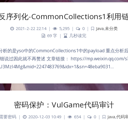
a反序列化-CommonCollections1利
2021-2-22 22:14
|
5,295
|
0
|
Java
,
未分类
69 字
|
几秒读完
文分析的是yso中的CommonCollections1中的payload 重点
因此就不再赘述 文章链接： https://mp.weixin.qq.com/s
U3MzI4Mg&mid=2247483769&idx=1&sn=48eba9031…
密码保护：VulGame代码审计
需要密码
|
2020-12-03 10:49
|
654
|
0
|
Java
,
代码