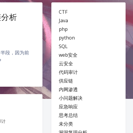
CTF
用链分析
Java
php
python
SQL
分析后半段，因为前
web安全
?
云安全
代码审计
供应链
内网渗透
小问题解决
应急响应
思考总结
审计
未分类
漏洞复现分析