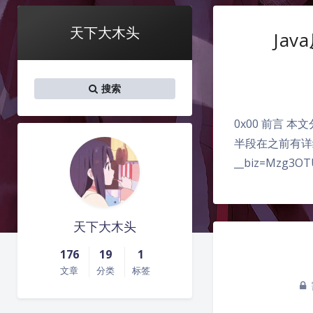
天下大木头
Jav
搜索
0x00 前言 本
半段在之前有详细说过
__biz=Mzg3OT
天下大木头
176
19
1
文章
分类
标签