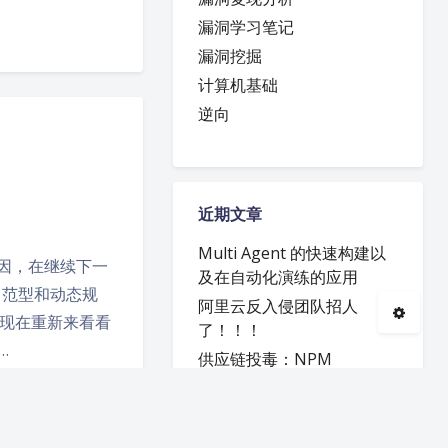
漏洞学习笔记
漏洞挖掘
夜间模式
计算机基础
逆向
Sans Serif
Serif
浅阴影
深阴影
近期文章
关闭
日落
暗化
灰度
Multi Agent 的快速构建以
原因，在继续下一
及在自动化演练的应用
中范型和动态规
阿里云反入侵团队招人
现在重新来看看
了！！！
…
供应链投毒：NPM
恶意代码分析实战 – Lab 5
容器学习（一）：进程