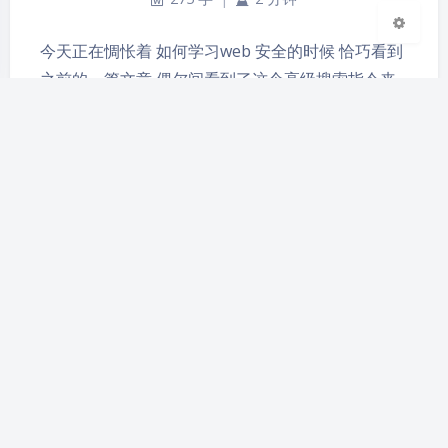
今天正在惆怅着 如何学习web 安全的时候 恰巧看到
之前的一篇文章 偶尔间看到了这个高级搜索指令来
准确获取搜索结果的这个技能 心想着 这个还是非常
重要的了 之前也遇到了不少的问题 然后再资料搜集
的时候碰了不少的头 是时候把这个研究透彻一些了
1 引号 " " 在引号中间的 然后进行谷歌引擎搜索 就会
返回完整的带有引号中间的文字的信息 2 减号 - …
python challenge 04
2019-4-09 16:31
|
2,751
|
0
|
python
235 字
|
1 分钟内