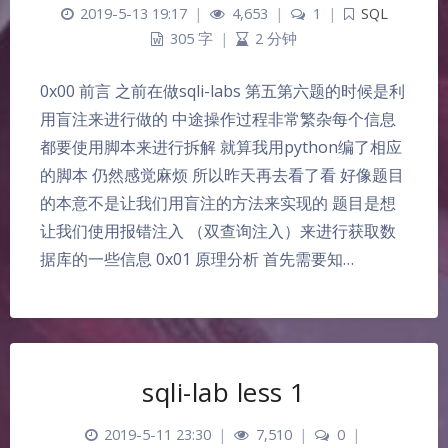
2019-5-13 19:17
|
4,653
|
1
|
SQL
305 字
|
2 分钟
0x00 前言 之前在做sqli-labs 第五第六题的时候是利
用盲注来进行做的 中途操作过程非常繁杂每个信息
都要使用脚本来进行拆解 就算我用python编了相应
的脚本 仍然感觉麻烦 所以昨天再去看了看 好像题目
的本意不是让我们用盲注的方法来实现的 题目是想
让我们使用报错注入 （双查询注入）来进行获取数
据库的一些信息 0x01 原理分析 首先需要知…
sqli-lab less 1
2019-5-11 23:30
|
7,510
|
0
|