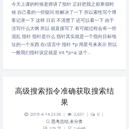
今天上课的时候老师讲了指针 正好把我之前寒假时
候 自己看的一些疑问 给解决了一下 所以索性写个博
客记录一下 这样 日后 不清楚了 还可以看一下 由于
没写什么大纲 所以 就直接写了 有可能过程会有一些
混乱 指针 指针是什么 指针其实就是一个指向目标地
址的一个东西 在c语言中 指针 *p 用星号来表示 所以
一般我们指针设定就是 int *p=a; 这个…
夜间模式
高级搜索指令准确获取搜索结
Sans Serif
Serif
果
浅阴影
深阴影
2019-4-14 23:36
|
2,631
|
0
|
思考总结
,
未分类
关闭
日落
暗化
灰度
275 字
|
2 分钟