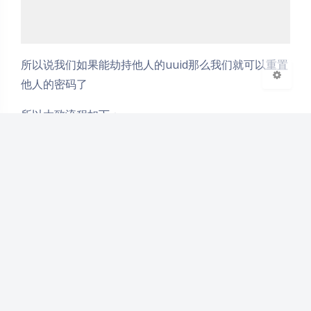
浅阴影
深阴影
关闭
日落
暗化
灰度
所以说我们如果能劫持他人的uuid那么我们就可以重置
他人的密码了
所以大致流程如下：
将host修改为我们自己可控的vps，这里我填了
webwolf 也就是本地的邮件服务器，email还是
tom@webgoat-cloud.org