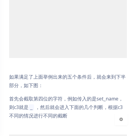
夜间模式
如果满足了上面举例出来的五个条件后，就会来到下半
Sans Serif
Serif
部分，如下图：
浅阴影
深阴影
首先会截取第四位的字符，例如传入的是set_name，
则c3就是
，然后就会进入下面的几个判断，根据c3
_
关闭
日落
暗化
灰度
不同的情况进行不同的截断