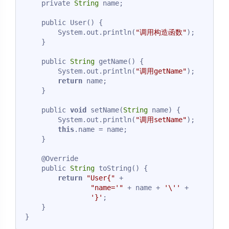
    private 
String
 name;

    public User() {

        System.out.println(
"调用构造函数"
);

    }

    public 
String
 getName() {

        System.out.println(
"调用getName"
);

return
 name;

    }

    public 
void
 setName(
String
 name) {

        System.out.println(
"调用setName"
);

this
.name = name;

    }

    @Override

    public 
String
 toString() {

return
"User{"
 +

"name='"
 + name + 
'\''
 +

'}'
;

    }

Code language:
JavaScript
(
javascript
)