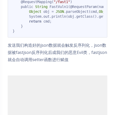
    @RequestMapping(
"/fast1"
)

    public 
String
 FastVuln1(@RequestParam(name=
"c
Object
 obj = 
JSON
.parseObject(cmd,
Object
.
        System.out.println(obj.getClass().getName(
return
 cmd;

    }

Code language:
JavaScript
(
javascript
)
发送我们构造好的json数据就会触发反序列化，json数
据被fastjson反序列化后成我们的恶意Evil类，fastjson
就会自动调用setter函数进行赋值