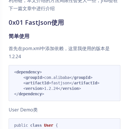
利用链，本文介绍的方法局限性会更大一些，jndi会在
下一篇文章中进行介绍
0x01 FastJson使用
简单使用
首先在pom.xml中添加依赖，这里我使用的版本是
1.2.24
<
dependency
>
<
groupId
>
com.alibaba
</
groupId
>
<
artifactId
>
fastjson
</
artifactId
>
<
version
>
1.2.24
</
version
>
</
dependency
>
Code language:
HTML, XML
(
xml
)
User Demo类
public 
class
User
{
