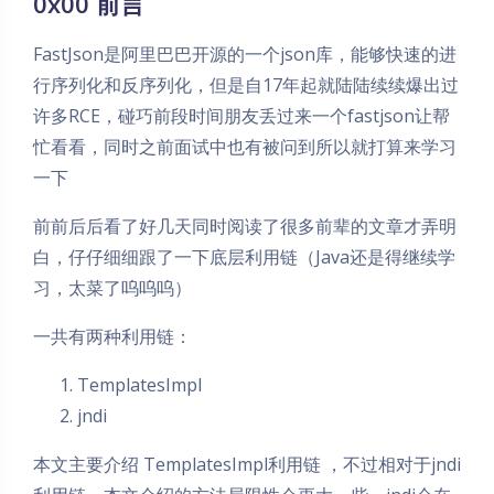
0x00 前言
FastJson是阿里巴巴开源的一个json库，能够快速的进
行序列化和反序列化，但是自17年起就陆陆续续爆出过
许多RCE，碰巧前段时间朋友丢过来一个fastjson让帮
忙看看，同时之前面试中也有被问到所以就打算来学习
一下
前前后后看了好几天同时阅读了很多前辈的文章才弄明
白，仔仔细细跟了一下底层利用链（Java还是得继续学
习，太菜了呜呜呜）
一共有两种利用链：
TemplatesImpl
jndi
本文主要介绍 TemplatesImpl利用链 ，不过相对于jndi