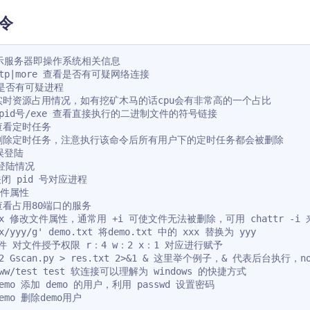
令
 显示服务器即操作系统相关信息

anltp|more 查看是否有可疑网络连接

看是否有可疑进程

统实时资源占用情况，如有挖矿木马的话cpu会有非常高的一个占比

oc/pid号/exe 查看直接执行的二进制文件的符号链接

 查看定时任务

-r 删除定时任务，注意执行该命令后所有用户下的定时任务都会被删除

误登陆

户登陆情况

关闭 pid 号对应进程

文件属性

0 查看占用80端口的服务

 xxx 修改文件属性，通常用 +i 可使文件无法被删除，可用 chattr -i
xx/yyy/g' demo.txt 将demo.txt 中的 xxx 替换为 yyy

 文件 对文件授予权限 r：4 w：2 x：1 对应进行赋予

hon2 Gscan.py > res.txt 2>&1 & 这里举个例子，& 代
/www/test test 软连接可以理解为 windows 的快捷方式

 demo 添加 demo 的用户，利用 passwd 设置密码

 demo 删除demo用户