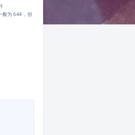
到
 一般为 644 ，但