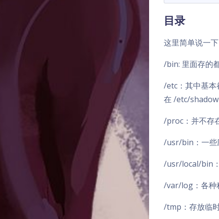
目录
这里简单说一下
/bin: 里面存
/etc：其中基本
在 /etc/sha
/proc：并
/usr/bin
/usr/local/
/var/log：
/tmp：存放临