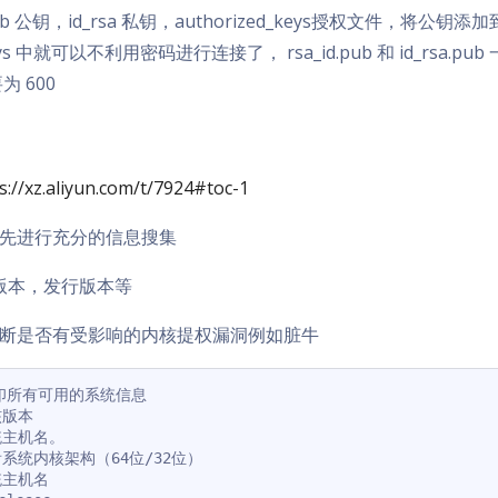
a.pub 公钥，id_rsa 私钥，authorized_keys授权文件，将公钥添加
keys 中就可以不利用密码进行连接了， rsa_id.pub 和 id_rsa.pub
要为 600
s://xz.aliyun.com/t/7924#toc-1
先进行充分的信息搜集
版本，发行版本等
断是否有受影响的内核提权漏洞例如脏牛
 打印所有可用的系统信息

核版本

统主机名。

查看系统内核架构（64位/32位）

统主机名
