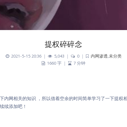
提权碎碎念
2021-5-15 20:36
|
5,043
|
0
|
内网渗透
,
未分类
1660 字
|
7 分钟
下内网相关的知识 ，所以借着空余的时间简单学习了一下提权
续续添加吧！