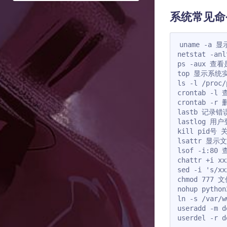
系统常见命
uname -a
netstat -
ps -aux 查
top 显示系
ls -l /pr
crontab -l
crontab 
lastb 记录错
lastlog 用
kill pid号 
lsattr 显示
lsof -i:8
chattr +i
sed -i 's/x
chmod 777
nohup pyt
ln -s /var
useradd -m
userdel -r