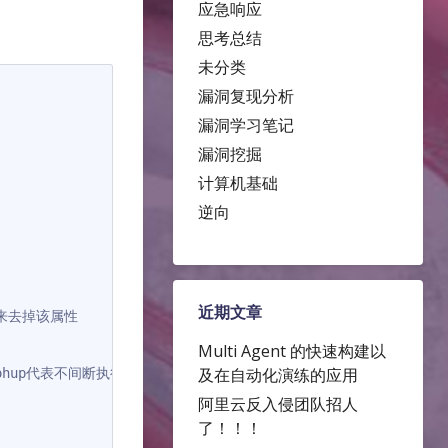
应急响应
思考总结
未分类
漏洞复现分析
漏洞学习笔记
漏洞挖掘
计算机基础
逆向
近期文章
 来去掉该属性

Multi Agent 的快速构建以
及在自动化演练的应用
表后台执行，nohup代表不间断执行（ps：当前用户非正常推出或结束的时候nohup
阿里云反入侵团队招人
了！！！