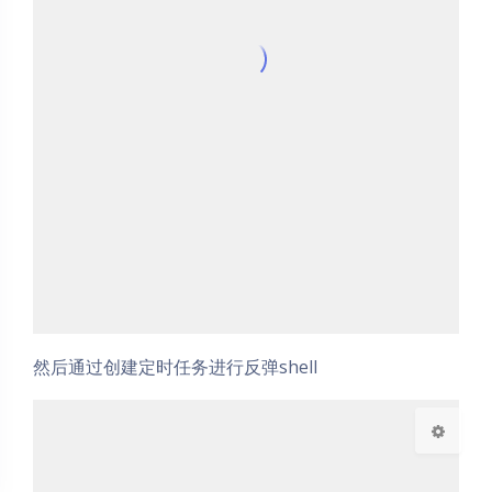
夜间模式
Sans Serif
Serif
浅阴影
深阴影
然后通过创建定时任务进行反弹shell
关闭
日落
暗化
灰度