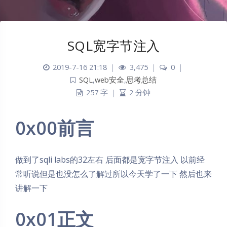
SQL宽字节注入
2019-7-16 21:18
|
3,475
|
0
|
SQL
,
web安全
,
思考总结
257 字
|
2 分钟
0x00前言
做到了sqli labs的32左右 后面都是宽字节注入 以前经
常听说但是也没怎么了解过所以今天学了一下 然后也来
讲解一下
0x01正文