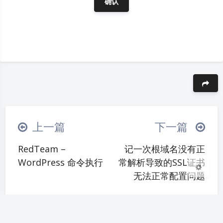
夜间模式
Sans Serif
Serif
豆
浅阴影
深阴影
上一篇
下一篇
RedTeam –
记一次根域名没有正
关闭
日落
暗化
灰度
WordPress 命令执行
常解析导致的SSL证书
无法正常配置问题