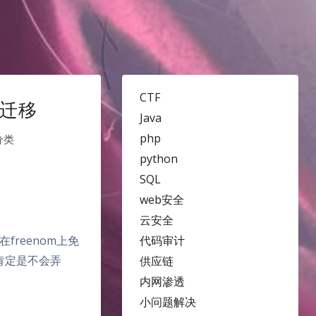
CTF
名迁移
Java
php
分类
python
SQL
web安全
云安全
reenom上免
代码审计
我肯定是不会弄
供应链
内网渗透
小问题解决