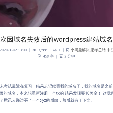
次因域名失效后的wordpress建站域
2020-1-02 13:00
|
3,588
|
1
|
小问题解决
,
思考总结
,
未
459 字
|
2 分钟
末考试最近在复习，结果忘记续费我的域名了，我的域名是之前在f
后缀的域名，本来想重新注册一个tk的 结果发现要10美金！ 这
了腾讯云那边买了一个xyz的后缀，然后就有了下文。