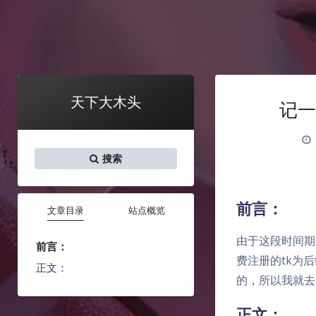
天下大木头
记一
搜索
前言：
文章目录
站点概览
由于这段时间期
前言：
费注册的tk为
正文：
的，所以我就去
正文：