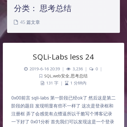
分类：
思考总结
45 篇文章
SQLi-Labs less 24
2019-6-16 20:39
|
3,236
|
0
|
SQL
,
web安全
,
思考总结
131 字
|
1 分钟内
0x00前言 sqli-labs 第一阶段已经ok了 然后这是第二
阶段的题目 发现明显有些不一样了 这次是登录框和
注册框 弄了会感觉有点懵逼所以干脆写个博客记录
一下好了 0x01分析 首先我们可以发现这是一个登录