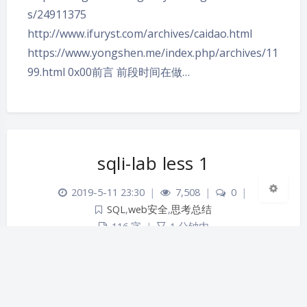
s/24911375
http://www.ifuryst.com/archives/caidao.html
https://www.yongshen.me/index.php/archives/11
夜间模式
99.html 0x00前言 前段时间在做…
Sans Serif
Serif
浅阴影
深阴影
sqli-lab less 1
关闭
日落
暗化
灰度
2019-5-11 23:30
|
7,508
|
0
|
SQL
,
web安全
,
思考总结
116 字
|
1 分钟内
1.前言 由于最近在接触sql注入 sqli-lab的实验环境
所以进行日常性的总结 对于这个系列我会对php源
码进行一个分析 2.正文 less 1 题目提示我们加上 id