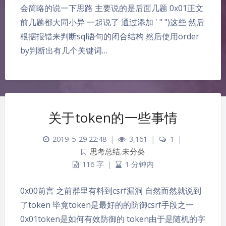
会简略的说一下思路 主要说的是后面几题 0x01正文
前几题都大同小异 一起说了 通过添加 ' " ")这些 然后
根据报错来判断sql语句的闭合结构 然后使用order
by判断出有几个关键词…
关于token的一些事情
2019-5-29 22:48
|
3,161
|
1
|
思考总结
,
未分类
116 字
|
1 分钟内
0x00前言 之前群里有料到csrf漏洞 自然而然就说到
了token 毕竟token是最好的的防御csrf手段之一
0x01token是如何有效防御的 token由于是随机的字