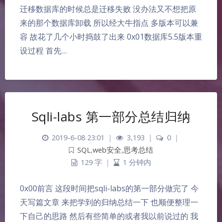
迁移数据库的时候总是迁移失败 没办法又不想把原
来的那个数据库卸载 所以经大牛指点 多版本可以兼
容 故花了几个小时捣鼓了出来 0x01数据库5.5版本重
设过程 首先…
Sqli-labs 第一部分总结归纳
2019-6-08 23:01
|
3,193
|
0
|
SQL
,
web安全
,
思考总结
129 字
|
1 分钟内
0x00前言 这段时间把sqli-labs的第一部分做完了 今
天写篇文章 来把学到的归纳总结一下 也顺便整理一
下自己的思路 然后有些简单的或者我以前说过的 我