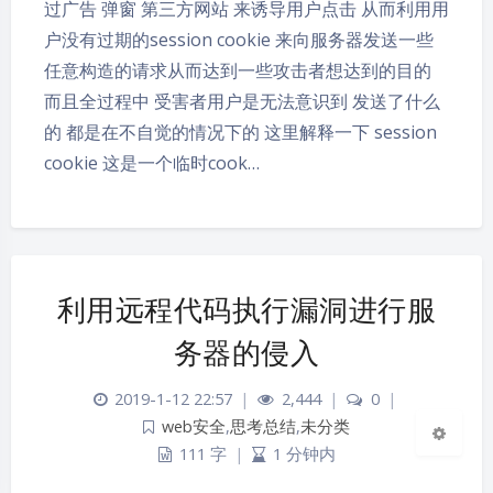
过广告 弹窗 第三方网站 来诱导用户点击 从而利用用
户没有过期的session cookie 来向服务器发送一些
任意构造的请求从而达到一些攻击者想达到的目的
而且全过程中 受害者用户是无法意识到 发送了什么
的 都是在不自觉的情况下的 这里解释一下 session
cookie 这是一个临时cook…
夜间模式
Sans Serif
Serif
利用远程代码执行漏洞进行服
浅阴影
深阴影
务器的侵入
关闭
日落
暗化
灰度
2019-1-12 22:57
|
2,444
|
0
|
web安全
,
思考总结
,
未分类
111 字
|
1 分钟内