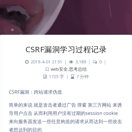
CSRF漏洞学习过程记录
2019-4-01 21:51
|
3,189
|
0
|
web安全
,
思考总结
1725 字
|
7 分钟
CSRF漏洞：跨站请求伪造
简单的来说 就是攻击者通过广告 弹窗 第三方网站 来诱
导用户点击 从而利用用户没有过期的session cookie
来向服务器发送一些任意构造的请求从而达到一些攻击
者想达到的目的