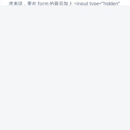
求来说，要在 form 的最后加上 <input type=”hidden”
name=”csrftoken” value=”tokenvalue”/>
当然这个也是有缺点的 有的网站是支持用户发表内容进
行上传的 所以黑客只需要把自己的网站发布上去 就可
以获得到了token 所以系统可以在添加 token 的时候增
加一个判断，如果这个链接是链到自己本站的，就在后
面添加 token，如果是通向外网则不加
PS:黑客可以在上面发布自己个人网站的地址。 然后你
在你的网站上面遍历form 或者 a 标签，在其之后添加
token，用户点击这些黑客网址之后，token就会作为
参数传给黑客网址对应的服务器，黑客也就获取到这个
用户对应的token
本文参考文章
https://www.ibm.com/developerworks/cn/web/1102