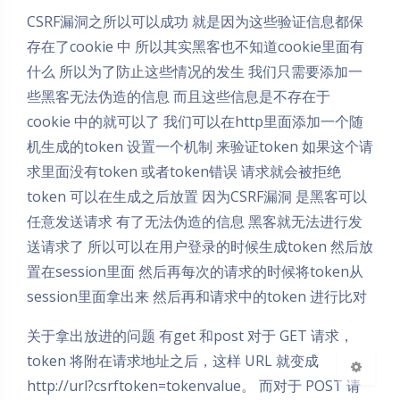
CSRF漏洞之所以可以成功 就是因为这些验证信息都保
存在了cookie 中 所以其实黑客也不知道cookie里面有
什么 所以为了防止这些情况的发生 我们只需要添加一
些黑客无法伪造的信息 而且这些信息是不存在于
cookie 中的就可以了 我们可以在http里面添加一个随
机生成的token 设置一个机制 来验证token 如果这个请
求里面没有token 或者token错误 请求就会被拒绝
token 可以在生成之后放置 因为CSRF漏洞 是黑客可以
夜间模式
任意发送请求 有了无法伪造的信息 黑客就无法进行发
送请求了 所以可以在用户登录的时候生成token 然后放
Sans Serif
Serif
置在session里面 然后再每次的请求的时候将token从
浅阴影
深阴影
session里面拿出来 然后再和请求中的token 进行比对
关于拿出放进的问题 有get 和post 对于 GET 请求，
关闭
日落
暗化
灰度
token 将附在请求地址之后，这样 URL 就变成
http://url?csrftoken=tokenvalue。 而对于 POST 请