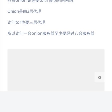
然后onion 是需要tor才能访问的网络
Onion是由3层代理
访问tor也要三层代理
夜间模式
所以访问一台onion服务器至少要经过八台服务器
Sans Serif
Serif
浅阴影
深阴影
关闭
日落
暗化
灰度