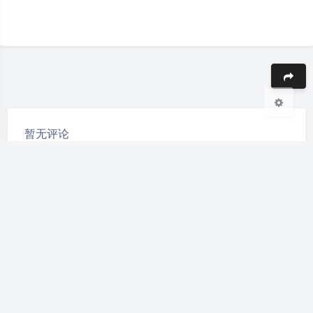
Sans Serif
Serif
浅阴影
深阴影
关闭
日落
暗化
灰度
豆
暂无评论
发送评论