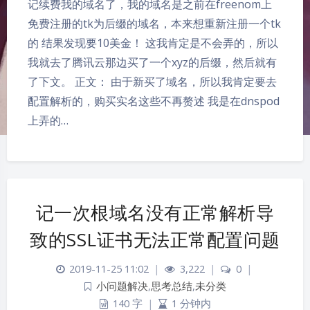
记续费我的域名了，我的域名是之前在freenom上
免费注册的tk为后缀的域名，本来想重新注册一个tk
的 结果发现要10美金！ 这我肯定是不会弄的，所以
我就去了腾讯云那边买了一个xyz的后缀，然后就有
了下文。 正文： 由于新买了域名，所以我肯定要去
配置解析的，购买实名这些不再赘述 我是在dnspod
上弄的…
记一次根域名没有正常解析导
致的SSL证书无法正常配置问题
2019-11-25 11:02
|
3,222
|
0
|
小问题解决
,
思考总结
,
未分类
140 字
|
1 分钟内