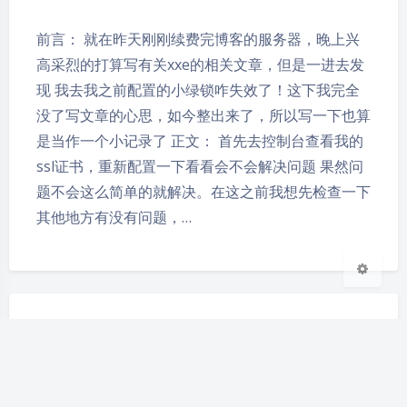
前言： 就在昨天刚刚续费完博客的服务器，晚上兴
高采烈的打算写有关xxe的相关文章，但是一进去发
现 我去我之前配置的小绿锁咋失效了！这下我完全
夜间模式
没了写文章的心思，如今整出来了，所以写一下也算
是当作一个小记录了 正文： 首先去控制台查看我的
Sans Serif
Serif
ssl证书，重新配置一下看看会不会解决问题 果然问
浅阴影
深阴影
题不会这么简单的就解决。在这之前我想先检查一下
其他地方有没有问题，…
关闭
日落
暗化
灰度
爬坑日记
2019-10-15 22:24
|
5,084
|
0
|
小问题解决