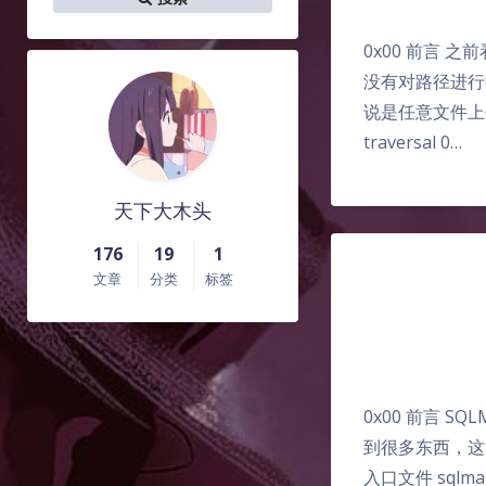
0x00 前言 之
没有对路径进行很好的
说是任意文件上传
traversal 0…
天下大木头
176
19
1
文章
分类
标签
0x00 前言 
到很多东西，这
入口文件 sqlm