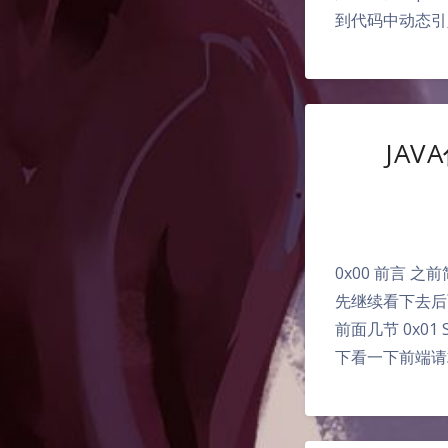
到代码中动态引入lib
JAV
0x00 前言
先继续看下去后
前面几节 0x01
下看一下前端请