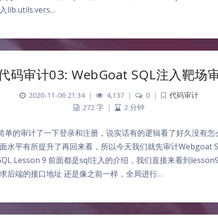
.utils.vers…
A代码审计03: WebGoat SQL注入靶场
2020-11-06 21:34
|
4,137
|
0
|
代码审计
272 字
|
2 分钟
 之前简单的审计了一下登录和注册，说实话有的逻辑看了好久没有
面水平有所提升了再回来看，所以今天我们就先审计Webgoat 
 SQL Lesson 9 前面都是sql注入的介绍，我们直接来看到less
求后端的接口地址 还是像之前一样，全局进行…