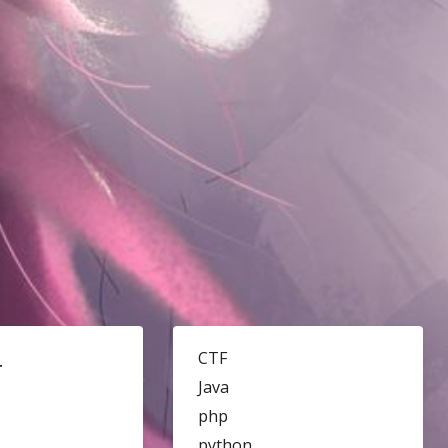
CTF
历
Java
php
python