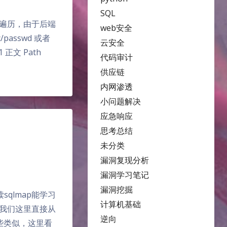
SQL
做目录遍历，由于后端
web安全
/passwd 或者
云安全
文 Path
代码审计
供应链
内网渗透
小问题解决
应急响应
思考总结
未分类
漏洞复现分析
漏洞学习笔记
漏洞挖掘
sqlmap能学习
计算机基础
 我们这里直接从
逆向
射有些类似，这里看