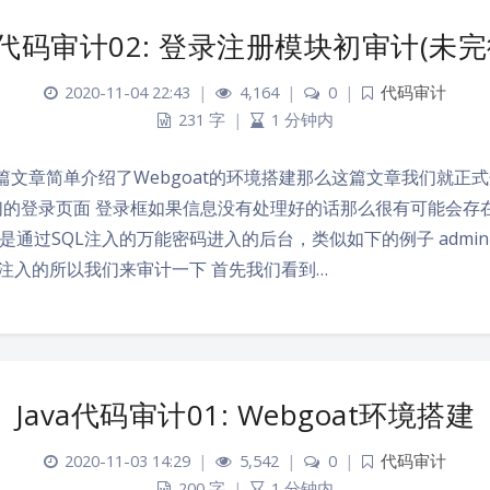
va代码审计02: 登录注册模块初审计(未完
2020-11-04 22:43
|
4,164
|
0
|
代码审计
231 字
|
1 分钟内
上一篇文章简单介绍了Webgoat的环境搭建那么这篇文章我们就正式开
们的登录页面 登录框如果信息没有处理好的话那么很有可能会存在
过SQL注入的万能密码进入的后台，类似如下的例子 admin' or 
L注入的所以我们来审计一下 首先我们看到…
Java代码审计01: Webgoat环境搭建
2020-11-03 14:29
|
5,542
|
0
|
代码审计
200 字
|
1 分钟内