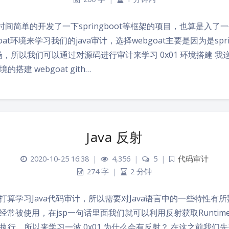
前段时间简单的开发了一下springboot等框架的项目，也算是入
at环境来学习我们的java审计，选择webgoat主要是因为是spri
场，所以我们可以通过对源码进行审计来学习 0x01 环境搭建 
搭建 webgoat gith…
Java 反射
2020-10-25 16:38
|
4,356
|
5
|
代码审计
274 字
|
2 分钟
​ 最近打算学习Java代码审计，所以需要对Java语言中的一些特性
射经常被使用，在jsp一句话里面我们就可以利用反射获取Runtime
执行，所以来学习一波 0x01 为什么会有反射？ 在这之前我们先