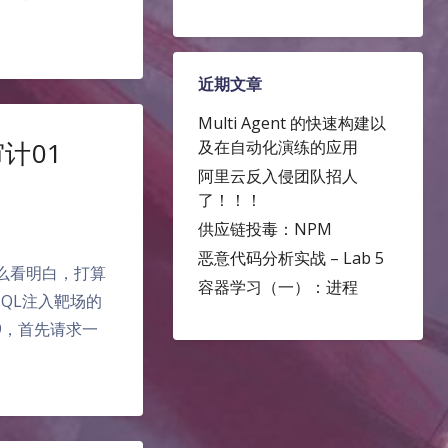
近期文章
Multi Agent 的快速构建以
审计01
及在自动化演练的应用
阿里云反入侵团队招人
了！！！
供应链投毒：NPM
恶意代码分析实战 – Lab 5
怎么看明白，打算
容器学习（一）：进程
SQL注入靶场的
on9，首先请求一