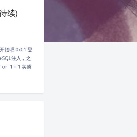
待续)
始吧 0x01 登
SQL注入，之
'1'='1 实质