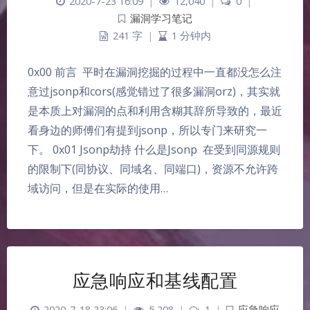
2020-7-23 16:09
|
12,040
|
0
|
漏洞学习笔记
241 字
|
1 分钟内
0x00 前言 ​ 平时在漏洞挖掘的过程中一直都没怎么注
意过jsonp和cors(感觉错过了很多漏洞orz)，其实就
是本质上对漏洞的点和利用含糊其辞所导致的，最近
看身边的师傅们有提到jsonp，所以专门来研究一
下。 0x01 Jsonp劫持 什么是Jsonp ​ 在受到同源规则
的限制下(同协议、同域名、同端口)，资源不允许跨
域访问，但是在实际的使用…
应急响应和基线配置
2020-7-18 23:06
|
5,208
|
1
|
应急响应