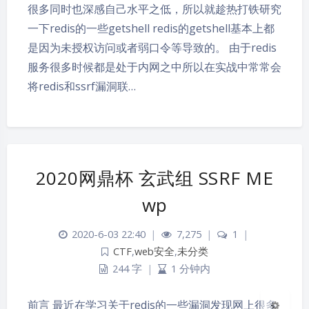
很多同时也深感自己水平之低，所以就趁热打铁研究
一下redis的一些getshell redis的getshell基本上都
是因为未授权访问或者弱口令等导致的。 由于redis
服务很多时候都是处于内网之中所以在实战中常常会
将redis和ssrf漏洞联…
2020网鼎杯 玄武组 SSRF ME
夜间模式
wp
Sans Serif
Serif
2020-6-03 22:40
|
7,275
|
1
|
浅阴影
深阴影
CTF
,
web安全
,
未分类
244 字
|
1 分钟内
关闭
日落
暗化
灰度
前言 最近在学习关于redis的一些漏洞发现网上很多