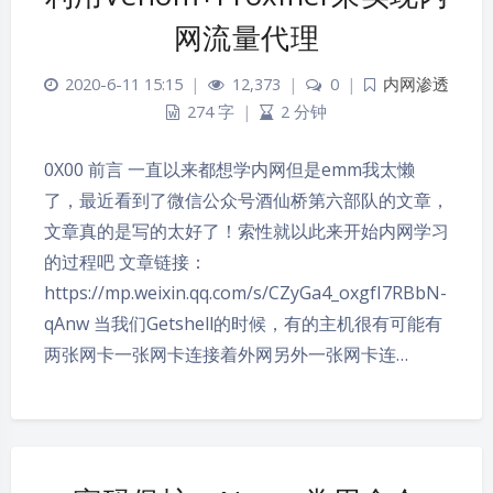
网流量代理
2020-6-11 15:15
|
12,373
|
0
|
内网渗透
274 字
|
2 分钟
0X00 前言 一直以来都想学内网但是emm我太懒
了，最近看到了微信公众号酒仙桥第六部队的文章，
文章真的是写的太好了！索性就以此来开始内网学习
的过程吧 文章链接：
https://mp.weixin.qq.com/s/CZyGa4_oxgfI7RBbN-
qAnw 当我们Getshell的时候，有的主机很有可能有
两张网卡一张网卡连接着外网另外一张网卡连…