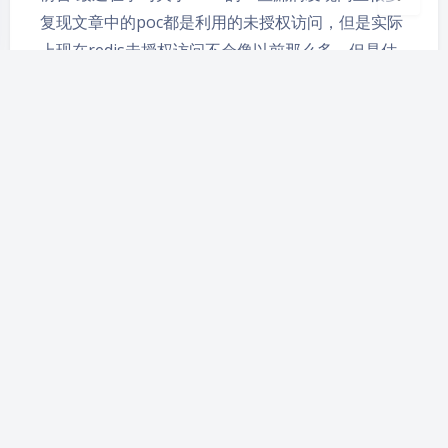
复现文章中的poc都是利用的未授权访问，但是实际
上现在redis未授权访问不会像以前那么多，但是估
计弱口令不少，所以就想着研究一下。问了glotzz师
傅最近正好有一个ssrf + redis 的ctf题目，正好学习
一下 正文 复现网站：https://buuoj.cn/ 开局一个代
码片段，让我们来…
利用frp内网穿透实现反弹shell
2020-5-27 13:16
|
6,042
|
0
|
思考总结
266 字
|
2 分钟
前言： 很多时候kali都是处于我们内网的情况下，同
时我们也知道，如果我们要进行反弹shell的话是一