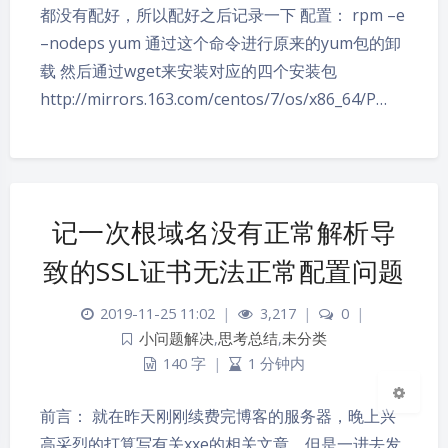
都没有配好，所以配好之后记录一下 配置： rpm –e
–nodeps yum 通过这个命令进行原来的yum包的卸
载 然后通过wget来安装对应的四个安装包
http://mirrors.163.com/centos/7/os/x86_64/P…
夜间模式
记一次根域名没有正常解析导
Sans Serif
Serif
致的SSL证书无法正常配置问题
浅阴影
深阴影
2019-11-25 11:02
|
3,217
|
0
|
小问题解决
,
思考总结
,
未分类
关闭
日落
暗化
灰度
140 字
|
1 分钟内
前言： 就在昨天刚刚续费完博客的服务器，晚上兴
高采烈的打算写有关xxe的相关文章，但是一进去发